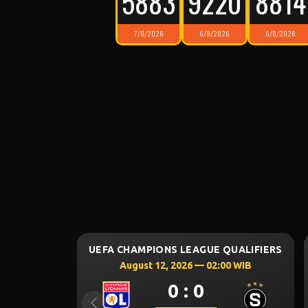
5883
9220
8814
7/8/2026
6/8/2026
6/8/2026
S LEAGUE QUALIFIERS
UEFA CHAMPIONS LEAGUE QUALI
 2026 — 01:15 WIB
August 11, 2026 — 22:59 WIB
0 : 0
0 : 0