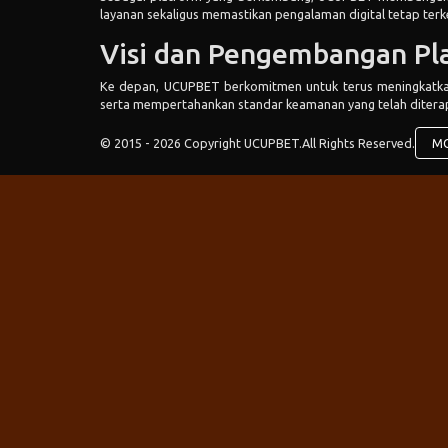
Sebagai platform yang berkembang, UCUPBET membangun eko
layanan sekaligus memastikan pengalaman digital tetap terk
Visi dan Pengembangan Pl
Ke depan, UCUPBET berkomitmen untuk terus meningkatkan k
serta mempertahankan standar keamanan yang telah diterap
© 2015 - 2026 Copyright UCUPBET.
All Rights Reserved.
MO