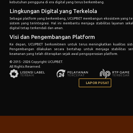
kebutuhan pengguna di era digital yang terus berkembang.
Lingkungan Digital yang Terkelola
Sebagai platform yang berkembang, UCUPBET membangun ekosistem yang ter
sistem yang terintegrasi. Hal ini membantu menjaga stabilitas layanan se
digital tetap terkendali dan aman.
Visi dan Pengembangan Platform
Ke depan, UCUPBET berkomitmen untuk terus meningkatkan kualitas sistem
Pengembangan dilakukan secara bertahap untuk menjaga stabilitas se
keamanan yang telah diterapkan sejak awal pengoperasian platform.
© 2015 - 2026 Copyright UCUPBET.
All Rights Reserved.
LAPOR PUSAT