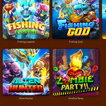
Fishing Legend
Fishing God
Alien Hunter
Zombie Party