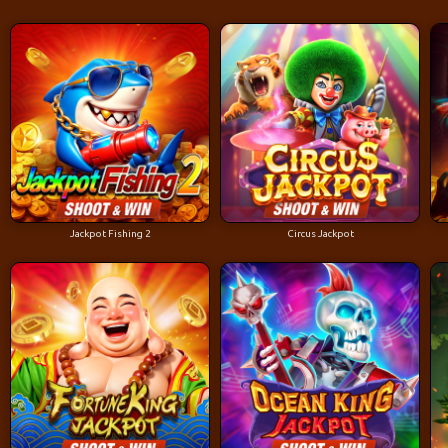
Jackpot Fishing 2
Circus Jackpot