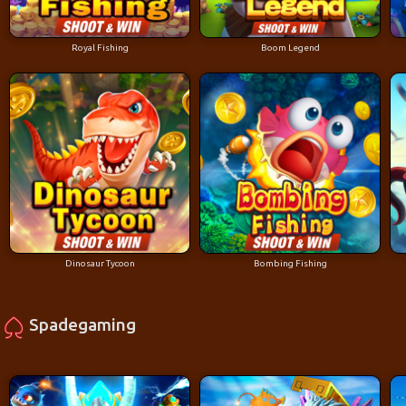
Royal Fishing
Boom Legend
Dinosaur Tycoon
Bombing Fishing
Spadegaming