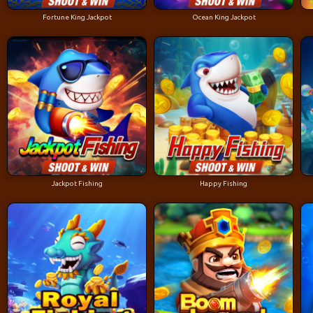
Fortune King Jackpot
Ocean King Jackpot
Jackpot Fishing
Happy Fishing