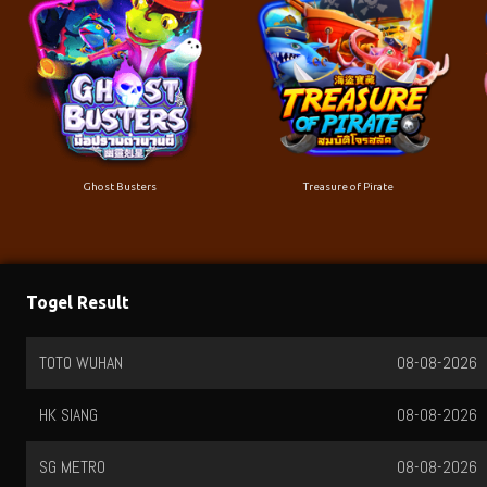
Ghost Busters
Treasure of Pirate
Togel Result
TOTO WUHAN
08-08-2026
HK SIANG
08-08-2026
SG METRO
08-08-2026