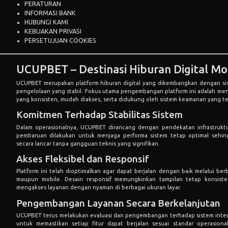
PERATURAN
INFORMASI BANK
HUBUNGI KAMI
KEBIJAKAN PRIVASI
PERSETUJUAN COOKIES
UCUPBET – Destinasi Hiburan Digital M
UCUPBET merupakan platform hiburan digital yang dikembangkan dengan sist
pengelolaan yang stabil. Fokus utama pengembangan platform ini adalah me
yang konsisten, mudah diakses, serta didukung oleh sistem keamanan yang te
Komitmen Terhadap Stabilitas Sistem
Dalam operasionalnya, UCUPBET dirancang dengan pendekatan infrastruktu
pembaruan dilakukan untuk menjaga performa sistem tetap optimal sehin
secara lancar tanpa gangguan teknis yang signifikan.
Akses Fleksibel dan Responsif
Platform ini telah dioptimalkan agar dapat berjalan dengan baik melalui ber
maupun mobile. Desain responsif memungkinkan tampilan tetap konsist
mengakses layanan dengan nyaman di berbagai ukuran layar.
Pengembangan Layanan Secara Berkelanjutan
UCUPBET terus melakukan evaluasi dan pengembangan terhadap sistem intern
untuk memastikan setiap fitur dapat berjalan sesuai standar operasion