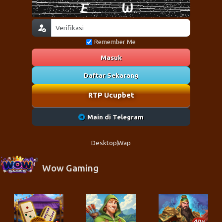
Remember Me
Masuk
Daftar Sekarang
RTP Ucupbet
Main di Telegram
Desktop
Wap
Wow Gaming