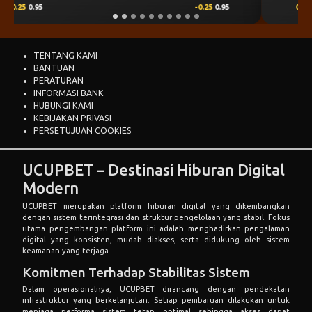
0.00
0.62
0.00
-0.72
TENTANG KAMI
BANTUAN
PERATURAN
INFORMASI BANK
HUBUNGI KAMI
KEBIJAKAN PRIVASI
PERSETUJUAN COOKIES
UCUPBET – Destinasi Hiburan Digital
Modern
UCUPBET merupakan platform hiburan digital yang dikembangkan
dengan sistem terintegrasi dan struktur pengelolaan yang stabil. Fokus
utama pengembangan platform ini adalah menghadirkan pengalaman
digital yang konsisten, mudah diakses, serta didukung oleh sistem
keamanan yang terjaga.
Komitmen Terhadap Stabilitas Sistem
Dalam operasionalnya, UCUPBET dirancang dengan pendekatan
infrastruktur yang berkelanjutan. Setiap pembaruan dilakukan untuk
menjaga performa sistem tetap optimal sehingga akses dapat