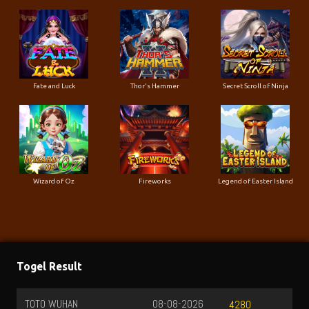
Fate and Luck
Thor's Hammer
Secret Scroll of Ninja
Wizard of Oz
Fireworks
Legend of Easter Island
Togel Result
TOTO WUHAN
08-08-2026
4280