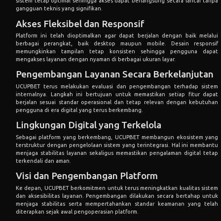
sistem tetap optimal sehingga akses dapat berlangsung secara lancar tanpa
gangguan teknis yang signifikan.
Akses Fleksibel dan Responsif
Platform ini telah dioptimalkan agar dapat berjalan dengan baik melalui
berbagai perangkat, baik desktop maupun mobile. Desain responsif
memungkinkan tampilan tetap konsisten sehingga pengguna dapat
mengakses layanan dengan nyaman di berbagai ukuran layar.
Pengembangan Layanan Secara Berkelanjutan
UCUPBET terus melakukan evaluasi dan pengembangan terhadap sistem
internalnya. Langkah ini bertujuan untuk memastikan setiap fitur dapat
berjalan sesuai standar operasional dan tetap relevan dengan kebutuhan
pengguna di era digital yang terus berkembang.
Lingkungan Digital yang Terkelola
Sebagai platform yang berkembang, UCUPBET membangun ekosistem yang
terstruktur dengan pengelolaan sistem yang terintegrasi. Hal ini membantu
menjaga stabilitas layanan sekaligus memastikan pengalaman digital tetap
terkendali dan aman.
Visi dan Pengembangan Platform
Ke depan, UCUPBET berkomitmen untuk terus meningkatkan kualitas sistem
dan aksesibilitas layanan. Pengembangan dilakukan secara bertahap untuk
menjaga stabilitas serta mempertahankan standar keamanan yang telah
diterapkan sejak awal pengoperasian platform.