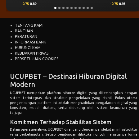
-0.75
0.93
0.75
0.77
TENTANG KAMI
BANTUAN
PERATURAN
INFORMASI BANK
HUBUNGI KAMI
KEBIJAKAN PRIVASI
PERSETUJUAN COOKIES
UCUPBET – Destinasi Hiburan Digital
Modern
UCUPBET merupakan platform hiburan digital yang dikembangkan dengan
sistem terintegrasi dan struktur pengelolaan yang stabil. Fokus utama
pengembangan platform ini adalah menghadirkan pengalaman digital yang
konsisten, mudah diakses, serta didukung oleh sistem keamanan yang
terjaga.
Komitmen Terhadap Stabilitas Sistem
Dalam operasionalnya, UCUPBET dirancang dengan pendekatan infrastruktur
yang berkelanjutan. Setiap pembaruan dilakukan untuk menjaga performa