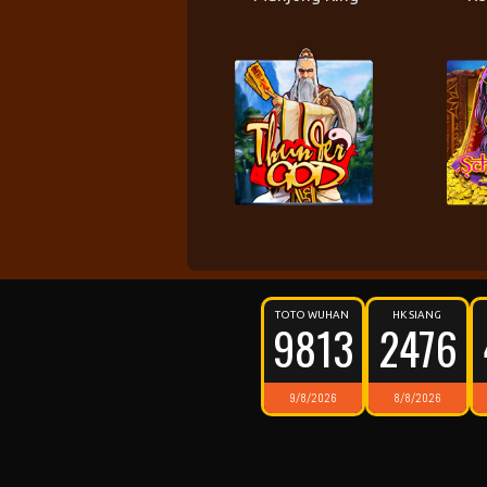
Thunder God
Sc
TOTO WUHAN
HK SIANG
9813
2476
9/8/2026
8/8/2026
Ong Bak 2
Zo