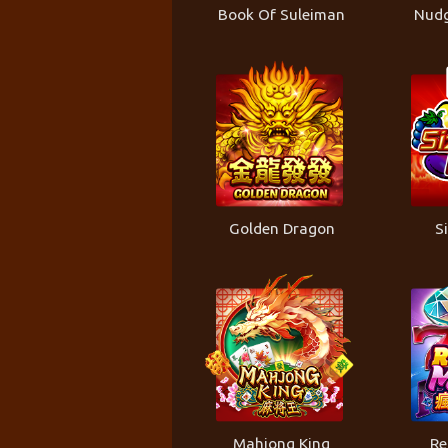
Book Of Suleiman
Nudg
Golden Dragon
S
Mahjong King
Re