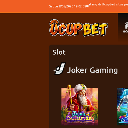
Selamat datang di Ucupbet situs permain 
Sabtu 8/08/2026 19:02:09
HO
Slot
Joker Gaming