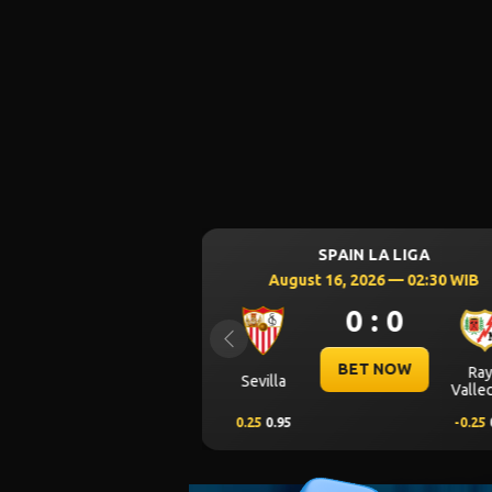
Super Seven Seas
G
U
UEFA CHAMPIONS LEAGUE QUALIF
August 12, 2026 — 01:30 WIB
0 : 0
Previous
BET NOW
SK Sturm
Fener
Graz
-0.5
0.95
0.5
0
Fortune Clover 40
Hea