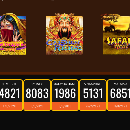
heherazade
Caishen Riches
Safari He
SG METRO
SYDNEY
MALAYSIA SIANG
SINGAPORE
MALAYSIA
4821
8083
1986
5131
685
8/8/2026
8/8/2026
8/8/2026
25/7/2026
8/8/2026
diac Deluxe
Bali
Moon Godd