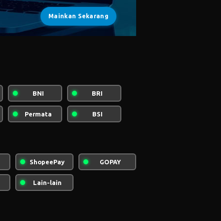
Mainkan Sekarang
BNI
BRI
ld
Seven Seas
Permata
BSI
on
ShopeePay
GOPAY
Lain-lain