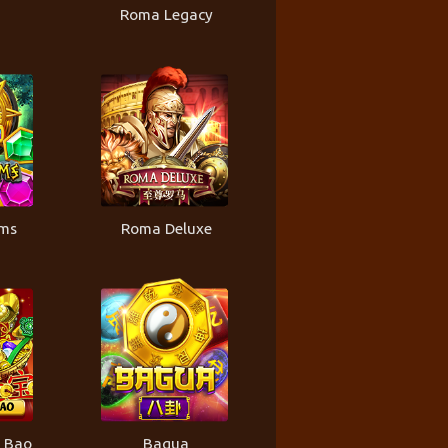
Roma Legacy
ms
Roma Deluxe
n Bao
Bagua