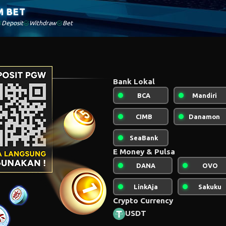
Win
M BET
Deposit
Withdraw
Bet
Bank Lokal
BCA
Mandiri
oat Ride : Hold
Savage Frontier Hold
Super Wi
CIMB
Danamon
And Win
And Win
Watermel
SeaBank
E Money & Pulsa
DANA
OVO
LinkAja
Sakuku
Crypto Currency
USDT