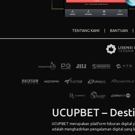
TENTANG KAMI
|
BANTUAN
|
UCUPBET – Desti
UCUPBET merupakan platform hiburan digital y