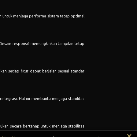
n untuk menjaga performa sistem tetap optimal
. Desain responsif memungkinkan tampilan tetap
an setiap fitur dapat berjalan sesuai standar
tegrasi. Hal ini membantu menjaga stabilitas
×
ukan secara bertahap untuk menjaga stabilitas