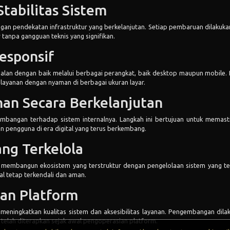
onsisten, mudah diakses, serta didukung oleh sistem keamanan yang terjaga.
tabilitas Sistem
an pendekatan infrastruktur yang berkelanjutan. Setiap pembaruan dilakuka
 tanpa gangguan teknis yang signifikan.
esponsif
rjalan dengan baik melalui berbagai perangkat, baik desktop maupun mobile
layanan dengan nyaman di berbagai ukuran layar.
n Secara Berkelanjutan
angan terhadap sistem internalnya. Langkah ini bertujuan untuk memastik
n pengguna di era digital yang terus berkembang.
ang Terkelola
embangun ekosistem yang terstruktur dengan pengelolaan sistem yang terin
l tetap terkendali dan aman.
an Platform
ningkatkan kualitas sistem dan aksesibilitas layanan. Pengembangan dilak