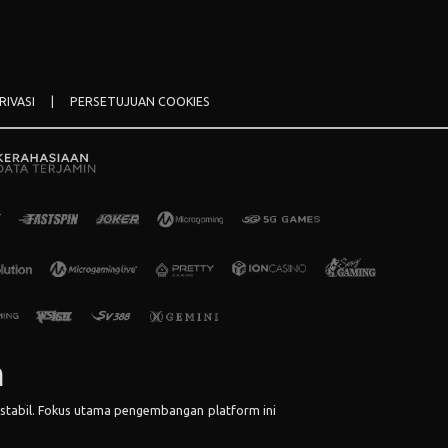
RIVASI
|
PERSETUJUAN COOKIES
n
stabil. Fokus utama pengembangan platform ini