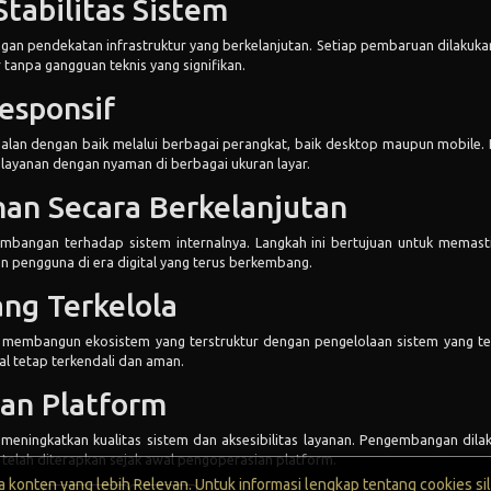
tabilitas Sistem
an pendekatan infrastruktur yang berkelanjutan. Setiap pembaruan dilakuka
 tanpa gangguan teknis yang signifikan.
esponsif
weet Lava
Taiga 88
Triple Kun
Monkey
rjalan dengan baik melalui berbagai perangkat, baik desktop maupun mobile
layanan dengan nyaman di berbagai ukuran layar.
n Secara Berkelanjutan
angan terhadap sistem internalnya. Langkah ini bertujuan untuk memastik
n pengguna di era digital yang terus berkembang.
ang Terkelola
embangun ekosistem yang terstruktur dengan pengelolaan sistem yang terin
l tetap terkendali dan aman.
an Platform
ningkatkan kualitas sistem dan aksesibilitas layanan. Pengembangan dilak
elah diterapkan sejak awal pengoperasian platform.
 konten yang lebih Relevan. Untuk informasi lengkap tentang cookies sil