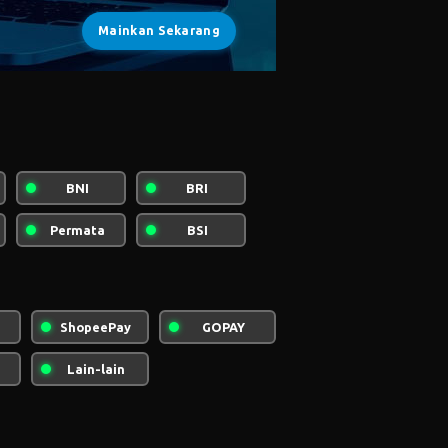
Mainkan Sekarang
Bee
Holy Goat
BNI
BRI
Permata
BSI
ShopeePay
GOPAY
Woman
Lucky Gems
Lain-lain