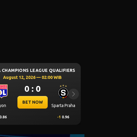
nkey
Diamond 7
A CHAMPIONS LEAGUE QUALIFIERS
August 11, 2026 — 22:59 WIB
0 : 0
Next
BET NOW
Union Saint-
 Glimt
Gilloise
5
0.88
-0.75
0.94
oad
Forest Secret