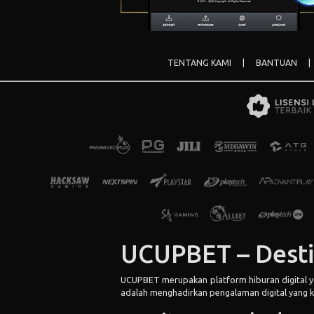
TENTANG KAMI
|
BANTUAN
|
Maya Quest
Prosperity Dragon
Ri
UCUPBET – Desti
UCUPBET merupakan platform hiburan digital y
adalah menghadirkan pengalaman digital yang k