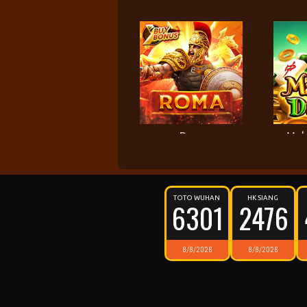
Roma
Mah
TOTO WUHAN
HK SIANG
6301
2476
8/8/2026
8/8/2026
Big Cai Shen
Cla