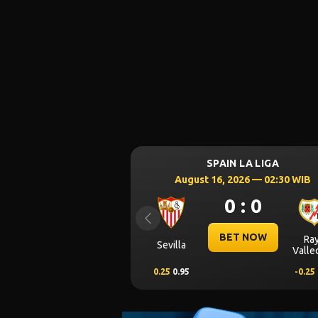
Candy Bonanza Xmas
Crazy
UEFA CHAMPIONS LEAGUE QUALIF
August 12, 2026 — 01:30 WIB
0 : 0
Previous
BET NOW
SK Sturm
Fener
Graz
-0.5
0.95
0.5
0
Dolphin dive
Dr