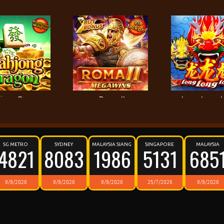
jong Dragon
Roma II
Long Long 
SG METRO
SYDNEY
MALAYSIA SIANG
SINGAPORE
MALAYSIA
4821
8083
1986
5131
685
8/8/2026
8/8/2026
8/8/2026
25/7/2026
8/8/2026
ssic Fruits 7
7 Dragons
5 Fortune S