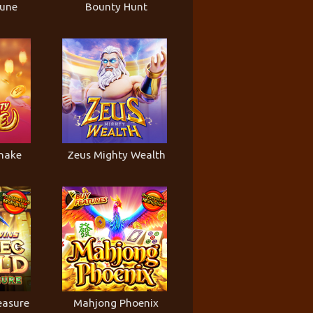
tune
Bounty Hunt
Snake
Zeus Mighty Wealth
easure
Mahjong Phoenix