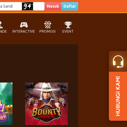
Selamat datang di Ucupbet situs permain Online. Semoga anda semuanya sukses pr
Masuk
Daftar
ADE
INTERACTIVE
PROMOSI
EVENT