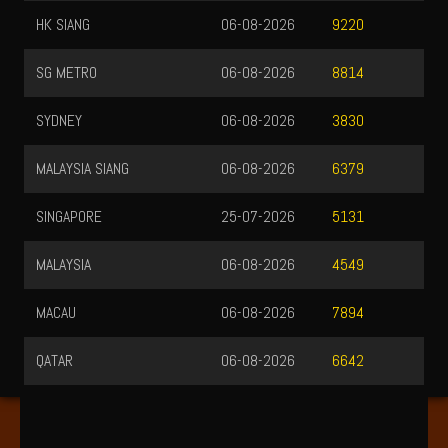
HK SIANG
06-08-2026
9220
SG METRO
06-08-2026
8814
SYDNEY
06-08-2026
3830
MALAYSIA SIANG
06-08-2026
6379
SINGAPORE
25-07-2026
5131
MALAYSIA
06-08-2026
4549
MACAU
06-08-2026
7894
QATAR
06-08-2026
6642