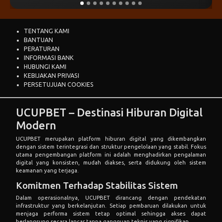
TENTANG KAMI
BANTUAN
PERATURAN
INFORMASI BANK
HUBUNGI KAMI
KEBIJAKAN PRIVASI
PERSETUJUAN COOKIES
UCUPBET – Destinasi Hiburan Digital
Modern
UCUPBET merupakan platform hiburan digital yang dikembangkan
dengan sistem terintegrasi dan struktur pengelolaan yang stabil. Fokus
utama pengembangan platform ini adalah menghadirkan pengalaman
digital yang konsisten, mudah diakses, serta didukung oleh sistem
keamanan yang terjaga.
Komitmen Terhadap Stabilitas Sistem
Dalam operasionalnya, UCUPBET dirancang dengan pendekatan
infrastruktur yang berkelanjutan. Setiap pembaruan dilakukan untuk
menjaga performa sistem tetap optimal sehingga akses dapat
berlangsung secara lancar tanpa gangguan teknis yang signifikan.