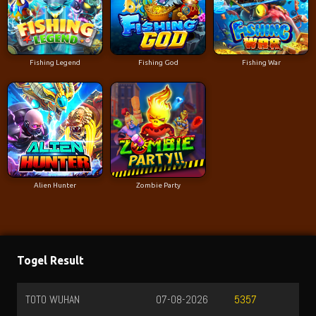
Fishing Legend
Fishing God
Fishing War
Alien Hunter
Zombie Party
Togel Result
TOTO WUHAN
07-08-2026
5357