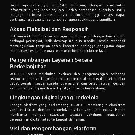
Dalam operasionalnya, UCUPBET dirancang dengan pendekatan
infrastruktur yang berkelanjutan. Setiap pembaruan dilakukan untuk
menjaga performa sistem tetap optimal sehingga akses dapat
berlangsung secara lancar tanpa gangguan teknis yang signifikan.
Akses Fleksibel dan Responsif
Platform ini telah dioptimalkan agar dapat berjalan dengan baik melalui
berbagai perangkat, baik desktop maupun mobile. Desain responsif
memungkinkan tampilan tetap konsisten sehingga pengguna dapat
mengakses layanan dengan nyaman di berbagai ukuran layar.
Pengembangan Layanan Secara
Berkelanjutan
UCUPBET terus melakukan evaluasi dan pengembangan terhadap
sistem internalnya. Langkah ini bertujuan untuk memastikan setiap fitur
dapat berjalan sesuai standar operasional dan tetap relevan dengan
kebutuhan pengguna di era digital yang terus berkembang.
Lingkungan Digital yang Terkelola
Sebagai platform yang berkembang, UCUPBET membangun ekosistem
yang terstruktur dengan pengelolaan sistem yang terintegrasi. Hal ini
membantu menjaga stabilitas layanan sekaligus memastikan
pengalaman digital tetap terkendali dan aman.
Visi dan Pengembangan Platform