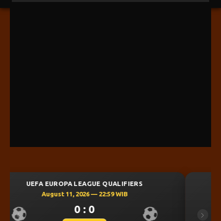
SPAIN LA LIGA
August 16, 2026 — 02:30 WIB
0 : 0
Previous
Next